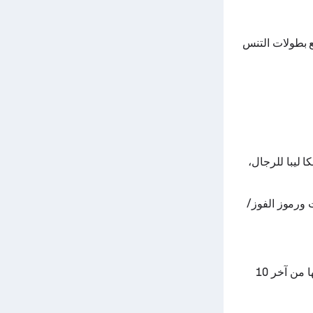
الزمني والتصنيفات من أجل Jakub Novak من جميع بطولات التنس
Jakub N ضد دانييل سينيكوف في بطولة ITF M25 تشيسكا ليبا للرجال،
ة تنس مع الإحصائيات ورموز الفوز/
أداء Jakub Novak والرسم البياني للنموذج هو خوارزمية Sofascore الفريدة التي ننتجها من آخر 10