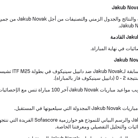
النقاط المباشرة والنتائج والجدول 
ئيات في نهاية المباراة.
كانت المباراة السابقة لـovak
 فاز بالمباراة).
تعرض علامة تبويب مواعيد مباريات Jakub Novak آخر 100 مبارا
تي سيلعبونها في المستقبل.
ئيات والتحليل التفصيلي ومعرفتنا الخاصة.