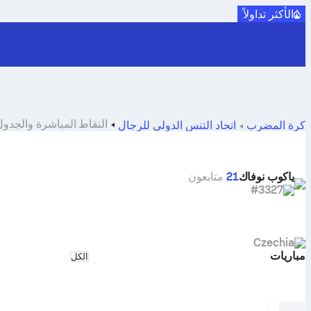
الأكثر تداولاً
النقاط المباشرة والجدول الزمني 
كرة المضرب
اتحاد التنس الدولي للرجال
ياكوب نوفاك
21
متابعون
#3327
Czechia
مباريات
Select match type
الكل