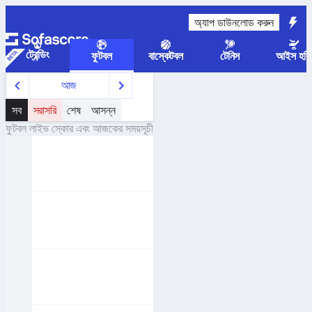
অ্যাপ ডাউনলোড করুন
ট্রেন্ডিং
ফুটবল
বাস্কেটবল
টেনিস
আইস হকি
আজ
সব
সরাসরি
শেষ
আসন্ন
ফুটবল লাইভ স্কোর এবং আজকের সময়সূচী