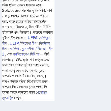
টাইম ফুটবল স্কোর সরবরাহ করে।
Sofascore শত শত ফুটবল লীগ, কাপ
এবং টুর্নামেন্টের ব্যাপক কভারেজ প্রদান
করে, যাতে রয়েছে লাইভ আপডেটেড
ফলাফল, পরিসংখ্যান, লীগ টেবিল, ভিডিও
হাইলাইট এবং ফিক্সচার। সবচেয়ে জনপ্রিয়
ফুটবল লীগ থেকে —
UEFA চ্যাম্পিয়ন্স
লীগ
,
UEFA ইউরোপা লীগ
,
প্রিমিয়ার
লীগ
,
লা লিগা
,
বুন্দেসলীগা
,
সিরি আ
,
লীগ
1
, এবং
ব্রাসিলেইরাও সিরি আ
— শীর্ষ
খেলোয়াড় রেটিং, ম্যাচ পরিসংখ্যান এবং
আজ খেলা সমস্ত ফুটবল ম্যাচের জন্য,
আমাদের ফুটবল লাইভ স্কোর পৃষ্ঠায়
আপনার প্রয়োজনীয় সবকিছু রয়েছে।
আরও উন্নত ক্রীড়া বিশ্লেষণের জন্য,
আপনার প্রিয় খেলোয়াড়দের পাশাপাশি
তুলনা করতে আমাদের নতুন
খেলোয়াড়
তুলনা টুল
দেখুন।