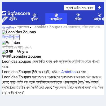
অ্যাপ ডাউনলোড করুন
ট্রেন্ডিং
ফুটবল
বাস্কেটবল
টেনিস
আইস হকি
ম্যানেজার
Leonidas Zoupas এর প্রোফাইল, পরিসংখ্যান এবং
বাস্কেটবল
ক্যারিয়ারের ইতিহাস
Leonidas Zoupas
বিস্তারিত
গেম
Amintas
জাতীয়তা
১৭ জানু, ১৯৮২
GRE
44 yrs
সম্পর্কে Leonidas Zoupas
Leonidas Zoupas এর ব্যাপারে তথ্য এখন ম্যানেজার প্রোফাইল পেজে পাওয়া
যাচ্ছে।
Leonidas Zoupas (44 বছর বয়সী) বর্তমানে
Amintas
এর কোচ।
Leonidas Zoupas ম্যানেজারের প্রোফাইলে ম্যানেজারের উপলব্ধ ডেটা দেখাচ্ছে,
যেমন: ম্যাচ প্রতি গড় পয়েন্ট, ক্যারিয়ারের ফলাফলের পারফরম্যান্স (জয়/ ড্র/পরাজয়),
ক্যারিয়ারের ইতিহাস এবং নির্দিষ্ট ডেটা যেমন: "ম্যানেজার হিসাবে কাটানো সময়" এবং "দল
ছাড়া কাটানো সময়"