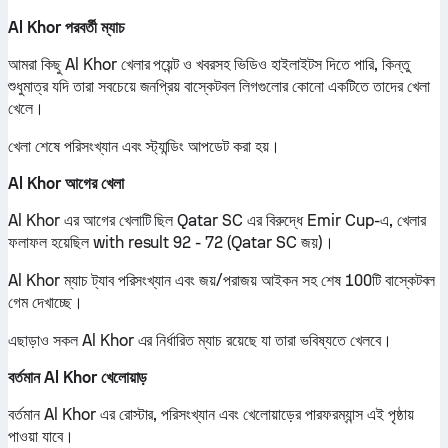
Al Khor পরবর্তী ম্যাচ
আমরা কিছু Al Khor খেলার পয়েন্ট ও খবরসহ ভিডিও হাইলাইটস দিতে পারি, কিন্তু
শুধুমাত্র যদি তারা সবচেয়ে জনপ্রিয় বাস্কেটবল লিগগুলোর কোনো একটিতে তাদের খেলা
খেলে।
খেলা শেষে পরিসংখ্যান এবং স্ট্যান্ডিং আপডেট করা হয়।
Al Khor আগের খেলা
Al Khor এর আগের খেলাটি ছিল Qatar SC এর বিরুদ্ধে Emir Cup-এ, খেলার
ফলাফল হয়েছিল with result 92 - 72 (Qatar SC জয়)।
Al Khor ম্যাচ ট্যাব পরিসংখ্যান এবং জয়/পরাজয় আইকন সহ শেষ 100টি বাস্কেটবল
গেম দেখাচ্ছে।
এছাড়াও সকল Al Khor এর নির্ধারিত ম্যাচ রয়েছে যা তারা ভবিষ্যতে খেলবে।
বর্তমান Al Khor খেলোয়াড়
বর্তমান Al Khor এর রোস্টার, পরিসংখ্যান এবং খেলোয়াড়ের পারফরম্যান্স এই পৃষ্ঠায়
পাওয়া যাবে।