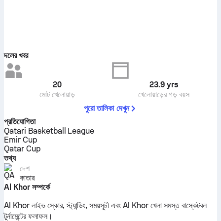
দলের খবর
20
23.9
yrs
মোট খেলোয়াড়
খেলোয়াড়ের গড় বয়স
পুরো তালিকা দেখুন
প্রতিযোগিতা
Qatari Basketball League
Emir Cup
Qatar Cup
তথ্য
দেশ
কাতার
Al Khor সম্পর্কে
Al Khor লাইভ স্কোর, স্ট্যান্ডিং, সময়সূচী এবং Al Khor খেলা সমস্ত বাস্কেটবল
টুর্নামেন্টের ফলাফল।