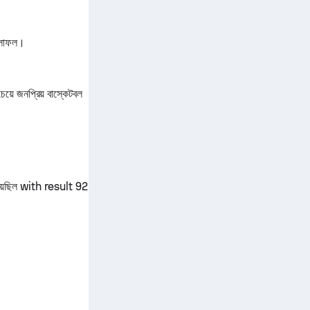
 ফলাফল।
য়ে জনপ্রিয় বাস্কেটবল
েছিল with result 92