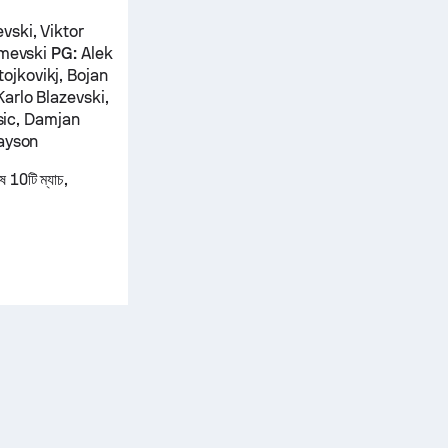
vski, Viktor
imevski
PG:
Alek
ojkovikj, Bojan
Karlo Blazevski,
esic, Damjan
Dayson
 10টি ম্যাচ,