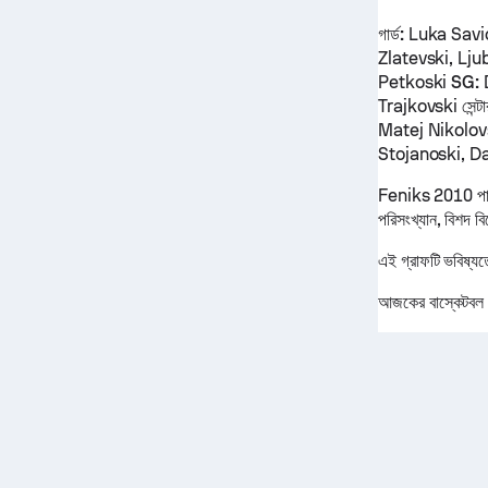
গার্ড:
Luka Savic
Zlatevski, Lj
Petkoski
SG:
Trajkovski
সেন্ট
Matej Nikolovs
Stojanoski, D
Feniks 2010 পারফর
পরিসংখ্যান, বিশদ ব
এই গ্রাফটি ভবিষ্য
আজকের বাস্কেটবল