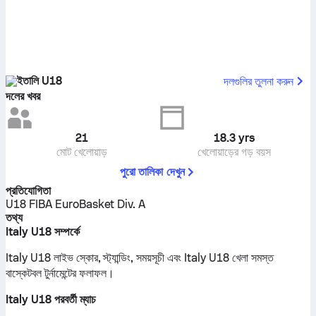
ইতালি U18
দলগুলির তুলনা করুন
দলের খবর
21
18.3
yrs
মোট খেলোয়াড়
খেলোয়াড়ের গড় বয়স
পুরো তালিকা দেখুন
প্রতিযোগিতা
U18 FIBA EuroBasket Div. A
তথ্য
Italy U18 সম্পর্কে
Italy U18 লাইভ স্কোর, স্ট্যান্ডিং, সময়সূচী এবং Italy U18 খেলা সমস্ত
বাস্কেটবল টুর্নামেন্টের ফলাফল।
Italy U18 পরবর্তী ম্যাচ