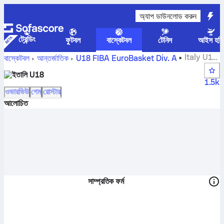
অ্যাপ ডাউনলোড করুন
ট্রেন্ডিং
ফুটবল
বাস্কেটবল
টেনিস
আইস হকি
Italy U18
বাস্কেটবল
আন্তর্জাতিক
U18 FIBA EuroBasket Div. A
স্কোর, স্ট্যান্ডিং, সময়সূচী এবং খেলোয়াড়
ইতালি U18
1.5k
ওভারভিউ
গেম
রোস্টার
আলোচিত
সাম্প্রতিক ফর্ম