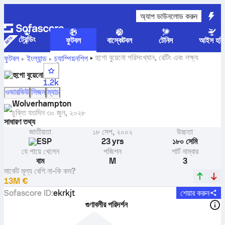
অ্যাপ ডাউনলোড করুন
ট্রেন্ডিং
ফুটবল
বাস্কেটবল
টেনিস
আইস হকি
হুগো বুয়েনো পরিসংখ্যান, রেটিং এবং লক্ষ্য
ফুটবল
ইংল্যান্ড
চ্যাম্পিয়নশিপ
হুগো বুয়েনো
1.2k
ওভারভিউ
সিজন
ম্যাচ
Wolverhampton
চুক্তি যতদিন
৩০ জুন, ২০২৮
সাধারণ তথ্য
জাতীয়তা
১৮ সেপ, ২০০২
উচ্চতা
ESP
23 yrs
১৮০ সেমি
যে পায়ে খেলেন
পজিশন
শার্ট নাম্বার
বাম
M
3
মার্কেট মূল্য বেশি না-কি কম?
13M €
Sofascore ID
:
ekrkjt
শেয়ার করুন
গুণাবলীর পরিদর্শন