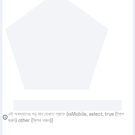
এই অবস্থানের গড় মান দেখতে গ্রাফে {isMobile, select, true {ট্যাপ
করুন} other {ক্লিক করুন}}