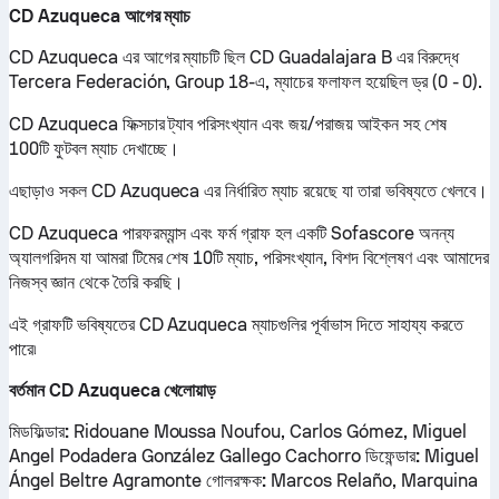
CD Azuqueca আগের ম্যাচ
CD Azuqueca এর আগের ম্যাচটি ছিল CD Guadalajara B এর বিরুদ্ধে
Tercera Federación, Group 18-এ, ম্যাচের ফলাফল হয়েছিল ড্র (0 - 0).
CD Azuqueca ফিক্সচার ট্যাব পরিসংখ্যান এবং জয়/পরাজয় আইকন সহ শেষ
100টি ফুটবল ম্যাচ দেখাচ্ছে।
এছাড়াও সকল CD Azuqueca এর নির্ধারিত ম্যাচ রয়েছে যা তারা ভবিষ্যতে খেলবে।
CD Azuqueca পারফরম্যান্স এবং ফর্ম গ্রাফ হল একটি Sofascore অনন্য
অ্যালগরিদম যা আমরা টিমের শেষ 10টি ম্যাচ, পরিসংখ্যান, বিশদ বিশ্লেষণ এবং আমাদের
নিজস্ব জ্ঞান থেকে তৈরি করছি।
এই গ্রাফটি ভবিষ্যতের CD Azuqueca ম্যাচগুলির পূর্বাভাস দিতে সাহায্য করতে
পারে৷
বর্তমান CD Azuqueca খেলোয়াড়
মিডফিল্ডার:
Ridouane Moussa Noufou, Carlos Gómez, Miguel
Angel Podadera González Gallego Cachorro
ডিফেন্ডার:
Miguel
Ángel Beltre Agramonte
গোলরক্ষক:
Marcos Relaño, Marquina