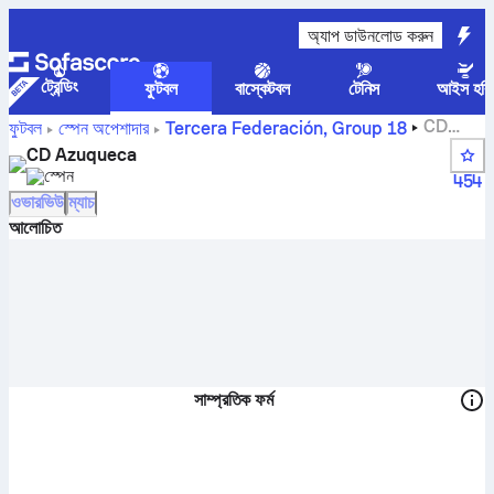
অ্যাপ ডাউনলোড করুন
ট্রেন্ডিং
ফুটবল
বাস্কেটবল
টেনিস
আইস হকি
CD
ফুটবল
স্পেন
অপেশাদার
Tercera Federación, Group 18
Azuqueca স্কোর, ফিক্সচার, অবস্থান এবং খেলোয়াড়ের পরিসংখ্যান
CD Azuqueca
স্পেন
454
ওভারভিউ
ম্যাচ
আলোচিত
সাম্প্রতিক ফর্ম