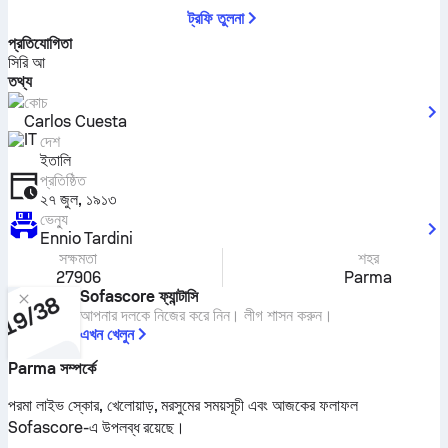
ট্রফি তুলনা
প্রতিযোগিতা
সিরি আ
তথ্য
কোচ
Carlos Cuesta
দেশ
ইতালি
প্রতিষ্ঠিত
২৭ জুল, ১৯১৩
ভেন্যু
Ennio Tardini
সক্ষমতা
শহর
27906
Parma
Sofascore ফ্যান্টাসি
আপনার দলকে নিজের করে নিন। লীগ শাসন করুন।
এখন খেলুন
Parma সম্পর্কে
পরমা লাইভ স্কোর, খেলোয়াড়, মরসুমের সময়সূচী এবং আজকের ফলাফল
Sofascore-এ উপলব্ধ রয়েছে।