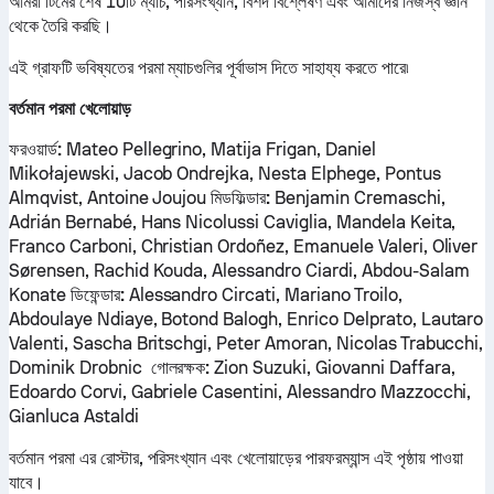
আমরা টিমের শেষ 10টি ম্যাচ, পরিসংখ্যান, বিশদ বিশ্লেষণ এবং আমাদের নিজস্ব জ্ঞান
থেকে তৈরি করছি।
এই গ্রাফটি ভবিষ্যতের পরমা ম্যাচগুলির পূর্বাভাস দিতে সাহায্য করতে পারে৷
বর্তমান পরমা খেলোয়াড়
ফরওয়ার্ড:
Mateo Pellegrino, Matija Frigan, Daniel
Mikołajewski, Jacob Ondrejka, Nesta Elphege, Pontus
Almqvist, Antoine Joujou
মিডফিল্ডার:
Benjamin Cremaschi,
Adrián Bernabé, Hans Nicolussi Caviglia, Mandela Keita,
Franco Carboni, Christian Ordoñez, Emanuele Valeri, Oliver
Sørensen, Rachid Kouda, Alessandro Ciardi, Abdou-Salam
Konate
ডিফেন্ডার:
Alessandro Circati, Mariano Troilo,
Abdoulaye Ndiaye, Botond Balogh, Enrico Delprato, Lautaro
Valenti, Sascha Britschgi, Peter Amoran, Nicolas Trabucchi,
Dominik Drobnic
গোলরক্ষক:
Zion Suzuki, Giovanni Daffara,
Edoardo Corvi, Gabriele Casentini, Alessandro Mazzocchi,
Gianluca Astaldi
বর্তমান পরমা এর রোস্টার, পরিসংখ্যান এবং খেলোয়াড়ের পারফরম্যান্স এই পৃষ্ঠায় পাওয়া
যাবে।