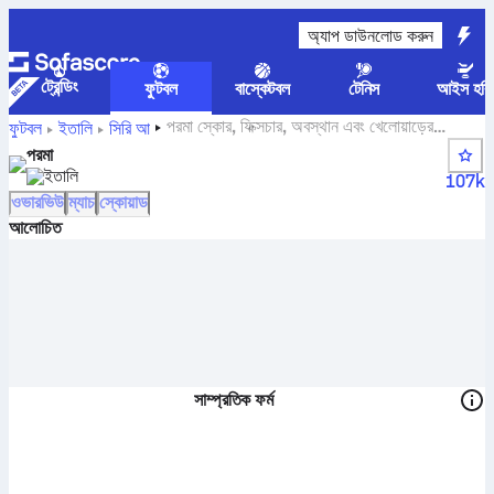
অ্যাপ ডাউনলোড করুন
ট্রেন্ডিং
ফুটবল
বাস্কেটবল
টেনিস
আইস হকি
পরমা স্কোর, ফিক্সচার, অবস্থান এবং খেলোয়াড়ের
ফুটবল
ইতালি
সিরি আ
পরিসংখ্যান
পরমা
ইতালি
107k
ওভারভিউ
ম্যাচ
স্কোয়াড
আলোচিত
সাম্প্রতিক ফর্ম