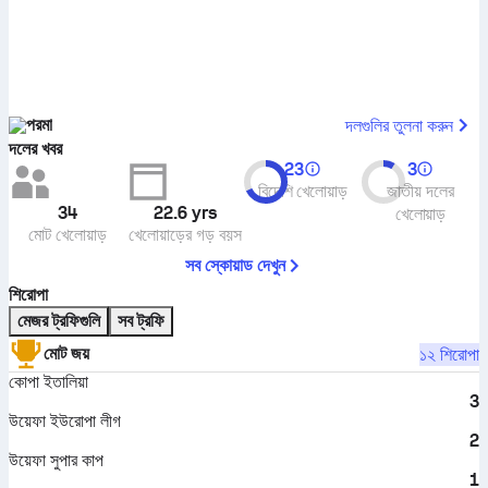
পরমা
দলগুলির তুলনা করুন
দলের খবর
23
3
বিদেশি খেলোয়াড়
জাতীয় দলের
34
22.6
yrs
খেলোয়াড়
মোট খেলোয়াড়
খেলোয়াড়ের গড় বয়স
সব স্কোয়াড দেখুন
শিরোপা
মেজর ট্রফিগুলি
সব ট্রফি
মোট জয়
১২ শিরোপা
কোপা ইতালিয়া
3
উয়েফা ইউরোপা লীগ
2
উয়েফা সুপার কাপ
1