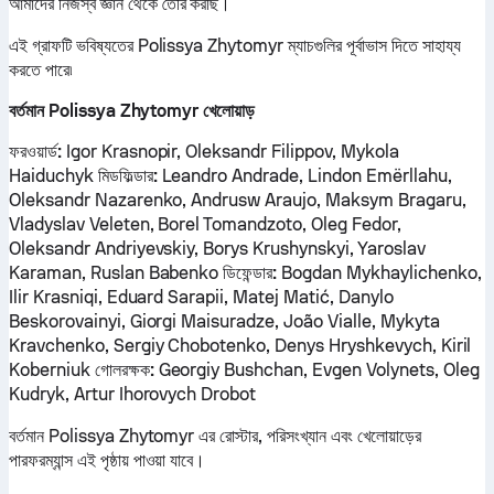
আমাদের নিজস্ব জ্ঞান থেকে তৈরি করছি।
এই গ্রাফটি ভবিষ্যতের Polissya Zhytomyr ম্যাচগুলির পূর্বাভাস দিতে সাহায্য
করতে পারে৷
বর্তমান Polissya Zhytomyr খেলোয়াড়
ফরওয়ার্ড:
Igor Krasnopir, Oleksandr Filippov, Mykola
Haiduchyk
মিডফিল্ডার:
Leandro Andrade, Lindon Emërllahu,
Oleksandr Nazarenko, Andrusw Araujo, Maksym Bragaru,
Vladyslav Veleten, Borel Tomandzoto, Oleg Fedor,
Oleksandr Andriyevskiy, Borys Krushynskyi, Yaroslav
Karaman, Ruslan Babenko
ডিফেন্ডার:
Bogdan Mykhaylichenko,
Ilir Krasniqi, Eduard Sarapii, Matej Matić, Danylo
Beskorovainyi, Giorgi Maisuradze, João Vialle, Mykyta
Kravchenko, Sergiy Chobotenko, Denys Hryshkevych, Kiril
Koberniuk
গোলরক্ষক:
Georgiy Bushchan, Evgen Volynets, Oleg
Kudryk, Artur Ihorovych Drobot
বর্তমান Polissya Zhytomyr এর রোস্টার, পরিসংখ্যান এবং খেলোয়াড়ের
পারফরম্যান্স এই পৃষ্ঠায় পাওয়া যাবে।