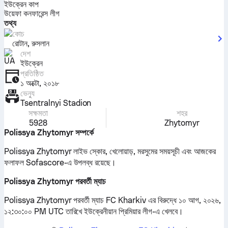
ইউক্রেন কাপ
উয়েফা কনফারেন্স লীগ
তথ্য
কোচ
রোটান, রুসলান
দেশ
ইউক্রেন
প্রতিষ্ঠিত
১ অক্টো, ২০১৮
ভেন্যু
Tsentralnyi Stadion
সক্ষমতা
শহর
5928
Zhytomyr
Polissya Zhytomyr সম্পর্কে
Polissya Zhytomyr লাইভ স্কোর, খেলোয়াড়, মরসুমের সময়সূচী এবং আজকের
ফলাফল Sofascore-এ উপলব্ধ রয়েছে।
Polissya Zhytomyr পরবর্তী ম্যাচ
Polissya Zhytomyr পরবর্তী ম্যাচ FC Kharkiv এর বিরুদ্ধে ১০ আগ, ২০২৬,
১২:৩০:০০ PM UTC তারিখে ইউক্রেনীয়ান প্রিমিয়ার লীগ-এ খেলবে।