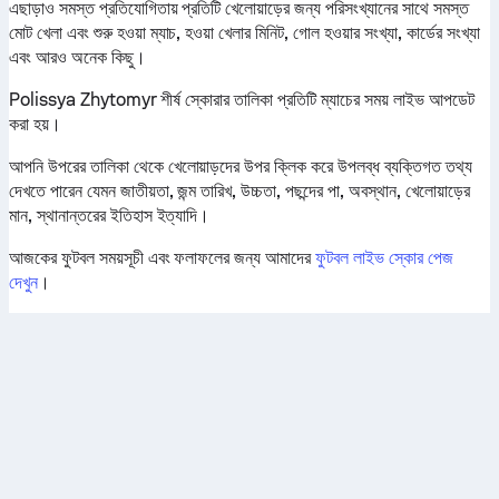
এছাড়াও সমস্ত প্রতিযোগিতায় প্রতিটি খেলোয়াড়ের জন্য পরিসংখ্যানের সাথে সমস্ত
মোট খেলা এবং শুরু হওয়া ম্যাচ, হওয়া খেলার মিনিট, গোল হওয়ার সংখ্যা, কার্ডের সংখ্যা
এবং আরও অনেক কিছু।
Polissya Zhytomyr শীর্ষ স্কোরার তালিকা প্রতিটি ম্যাচের সময় লাইভ আপডেট
করা হয়।
আপনি উপরের তালিকা থেকে খেলোয়াড়দের উপর ক্লিক করে উপলব্ধ ব্যক্তিগত তথ্য
দেখতে পারেন যেমন জাতীয়তা, জন্ম তারিখ, উচ্চতা, পছন্দের পা, অবস্থান, খেলোয়াড়ের
মান, স্থানান্তরের ইতিহাস ইত্যাদি।
আজকের ফুটবল সময়সূচী এবং ফলাফলের জন্য আমাদের
ফুটবল লাইভ স্কোর পেজ
দেখুন
।