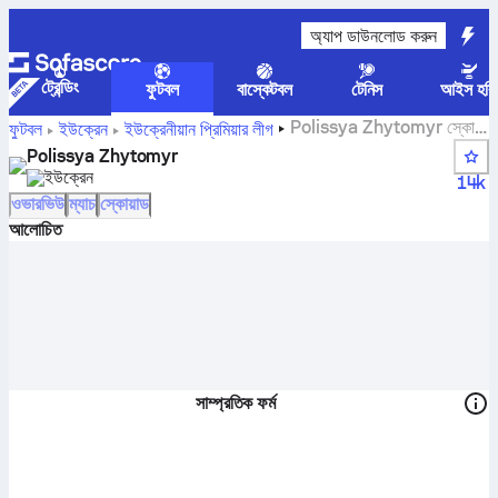
অ্যাপ ডাউনলোড করুন
ট্রেন্ডিং
ফুটবল
বাস্কেটবল
টেনিস
আইস হকি
Polissya Zhytomyr স্কোর,
ফুটবল
ইউক্রেন
ইউক্রেনীয়ান প্রিমিয়ার লীগ
ফিক্সচার, অবস্থান এবং খেলোয়াড়ের পরিসংখ্যান
Polissya Zhytomyr
ইউক্রেন
14k
ওভারভিউ
ম্যাচ
স্কোয়াড
আলোচিত
সাম্প্রতিক ফর্ম