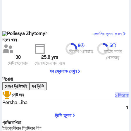
Polissya Zhytomyr
দলগুলির তুলনা করুন
দলের খবর
8
5
বিদেশি খেলোয়াড়
জাতীয় দলের
30
25.8
yrs
খেলোয়াড়
মোট খেলোয়াড়
খেলোয়াড়ের গড় বয়স
সব স্কোয়াড দেখুন
শিরোপা
মেজর ট্রফিগুলি
সব ট্রফি
মোট জয়
১ শিরোপা
Persha Liha
1
ট্রফি তুলনা
প্রতিযোগিতা
ইউক্রেনীয়ান প্রিমিয়ার লীগ