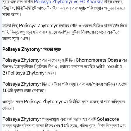
ম্যাচ শুরু হলে আপনি
Polissya Zhytomyr vs FC Kharkiv
লাইভ স্কোর,
স্ট্যান্ডিং, মিনিটে-মিনিটে আপডেট লাইভ ফলাফল এবং ম্যাচ পরিসংখ্যান অনুসরণ করতে
সক্ষম হবেন।
আমরা কিছু Polissya Zhytomyr ম্যাচের গোল ও খবরসহ ভিডিও হাইলাইটস দিতে
পারি, কিন্তু শুধুমাত্র যদি তারা সবচেয়ে জনপ্রিয় ফুটবল লিগগুলোর কোনো একটিতে
তাদের ম্যাচ খেলে।
Polissya Zhytomyr আগের ম্যাচ
Polissya Zhytomyr এর আগের ম্যাচটি ছিল Chornomorets Odesa এর
বিরুদ্ধে ইউক্রেনীয়ান প্রিমিয়ার লীগ-এ, ম্যাচের ফলাফল হয়েছিল with result 1 -
2 (Polissya Zhytomyr জয়)।
Polissya Zhytomyr ফিক্সচার ট্যাব পরিসংখ্যান এবং জয়/পরাজয় আইকন সহ শেষ
100টি ফুটবল ম্যাচ দেখাচ্ছে।
এছাড়াও সকল Polissya Zhytomyr এর নির্ধারিত ম্যাচ রয়েছে যা তারা ভবিষ্যতে
খেলবে।
Polissya Zhytomyr পারফরম্যান্স এবং ফর্ম গ্রাফ হল একটি Sofascore
অনন্য অ্যালগরিদম যা আমরা টিমের শেষ 10টি ম্যাচ, পরিসংখ্যান, বিশদ বিশ্লেষণ এবং