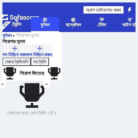
অ্যাপ ডাউনলোড করুন
ট্রেন্ডিং
ফুটবল
বাস্কেটবল
টেনিস
আইস হকি
শিরোপার তুলনা
ফুটবল
শিরোপার তুলনা
দল নির্বাচন করুন
দল নির্বাচন করুন
মেজর ট্রফিগুলি
সব ট্রফি
শিরোপা জিতেছে
–
–
দেখানোর জন্য কোন ট্রফি নেই।