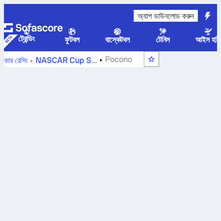
অ্যাপ ডাউনলোড করুন
ট্রেন্ডিং
ফুটবল
বাস্কেটবল
টেনিস
আইস হকি
Pocono
কার রেসিং
NASCAR Cup Series