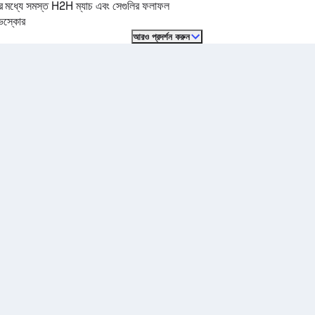
ের মধ্যে সমস্ত H2H ম্যাচ এবং সেগুলির ফলাফল
ইভস্কোর
আরও প্রদর্শন করুন