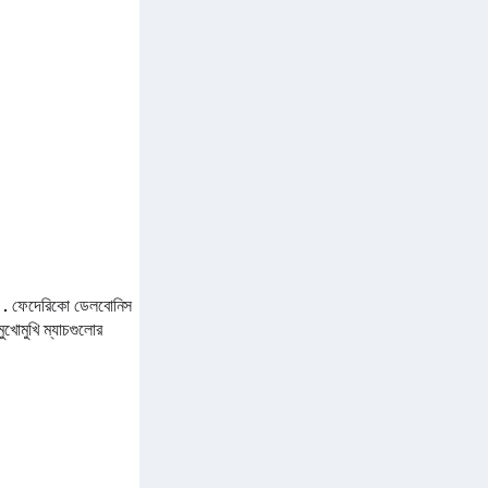
 .
ফেদেরিকো ডেলবোনিস
 মুখোমুখি ম্যাচগুলোর