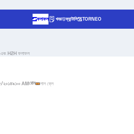
ফলাফল
খবর
ফ্যান্টাসি
TORNEO
র এবং H2H ফলাফল
রোম
৫/২০১৪
৯:০০ AM
লাল ক্লে