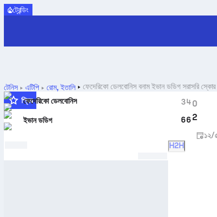
ট্রেন্ডিং
ফেদেরিকো ডেলবোনিস
বনাম
ইভান ডডিগ
সরাসরি স্কো
টেনিস
এটিপি
রোম, ইতালি
প্রিয়
ফেদেরিকো ডেলবোনিস
3
4
0
2
6
6
ইভান ডডিগ
১২/
H2H