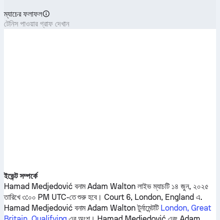
ম্যাচের ফলাফল
টেনিস পাওয়ার গ্রাফ দেখান
ইভেন্ট সম্পর্কে
Hamad Medjedović
বনাম
Adam Walton
লাইভ ম্যাচটি ১৪ জুন, ২০২৫
তারিখে ৩:০০ PM UTC-তে শুরু হবে। Court 6, London, England এ.
Hamad Medjedović
বনাম
Adam Walton
টুর্নামেন্টটি
London, Great
Britain, Qualifying
এর অংশ।
Hamad Medjedović
এবং
Adam