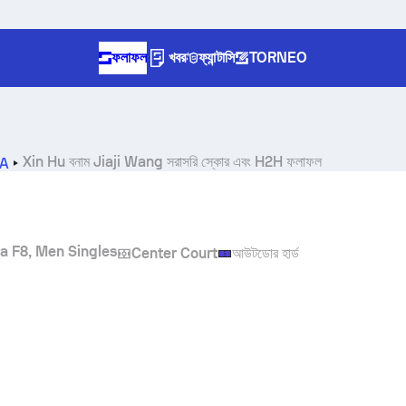
ফলাফল
খবর
ফ্যান্টাসি
TORNEO
Xin Hu
বনাম
Jiaji Wang
সরাসরি স্কোর এবং H2H ফলাফল
8A
na F8, Men Singles
Center Court
আউটডোর হার্ড