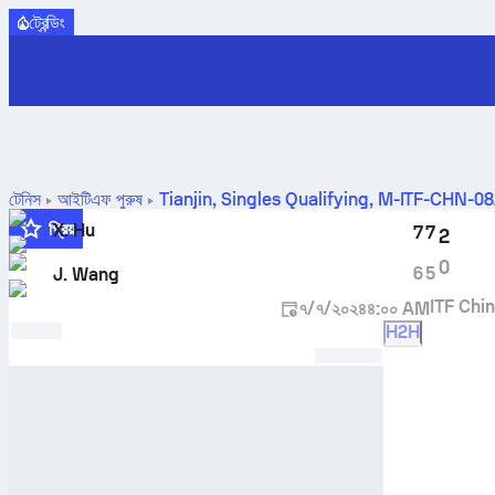
ট্রেন্ডিং
টেনিস
আইটিএফ পুরুষ
Tianjin, Singles Qualifying, M-ITF-CHN-0
প্রিয়
X. Hu
7
7
2
0
6
5
J. Wang
ITF Chi
৭/৭/২০২৪
৪:০০ AM
H2H