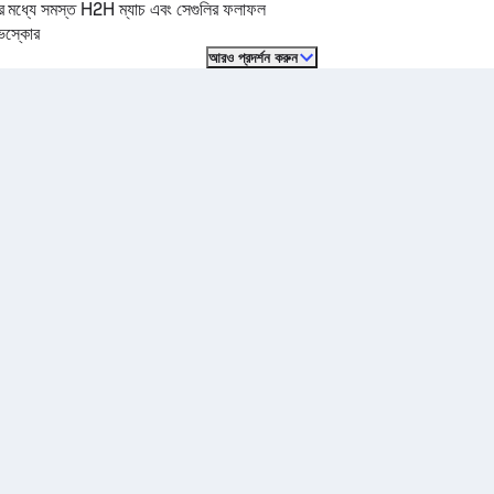
ের মধ্যে সমস্ত H2H ম্যাচ এবং সেগুলির ফলাফল
ইভস্কোর
আরও প্রদর্শন করুন