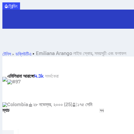
ট্রেন্ডিং
Emiliana Arango লাইভ স্কোর, সময়সূচী এবং ফলাফল
টেনিস
ডব্লিউটিএ
এমিলিয়ানা আরাঙ্গো
4.3k
সমর্থকেরা
#97
Colombia
২৮ নভেম্বর, ২০০০
(
25
)
১৭৫ সেমি
ম্যাচ
Select match t
সব