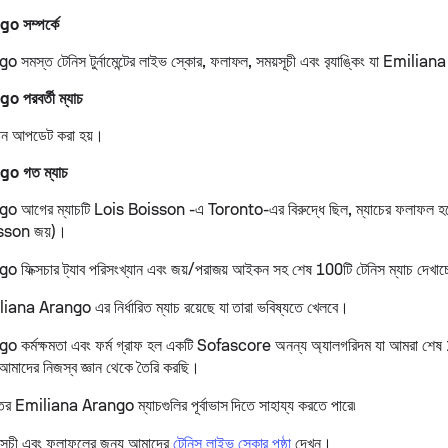
 সম্পর্কে
মস্ত টেনিস টুর্নামেন্টের লাইভ স্কোর, ফলাফল, সময়সূচী এবং ব়্যাঙ্কিং যা Emil
 পরবর্তী ম্যাচ
যান আপডেট করা হয়।
o গত ম্যাচ
 আগের ম্যাচটি Lois Boisson -এ Toronto-এর বিরুদ্ধে ছিল, ম্যাচের ফলাফল হ
isson জয়)।
িক্সচার ট্যাব পরিসংখ্যান এবং জয়/পরাজয় আইকন সহ শেষ 100টি টেনিস ম্যাচ দেখাচ
ana Arango এর নির্ধারিত ম্যাচ রয়েছে যা তারা ভবিষ্যতে খেলবে।
কর্মক্ষমতা এবং ফর্ম গ্রাফ হল একটি Sofascore অনন্য অ্যালগরিদম যা আমরা শেষ 10ট
 আমাদের নিজস্ব জ্ঞান থেকে তৈরি করছি।
তের Emiliana Arango ম্যাচগুলির পূর্বাভাস দিতে সাহায্য করতে পারে৷
সূচী এবং ফলাফলের জন্য আমাদের
টেনিস লাইভ স্কোর পৃষ্ঠা
দেখুন।