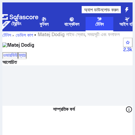
অ্যাপ ডাউনলোড করুন
ট্রেন্ডিং
ফুটবল
বাস্কেটবল
টেনিস
আইস হকি
Matej Dodig লাইভ স্কোর, সময়সূচী এবং ফলাফল
টেনিস
ডেভিস কাপ
Matej Dodig
2.3k
ওভারভিউ
ম্যাচ
আলোচিত
সাম্প্রতিক ফর্ম