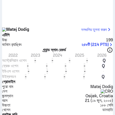
Matej Dodig
দলগুলির তুলনা করুন
এটিপি
উচ্চ
199
বর্তমান র‍্যাঙ্কিং
২৫৮টি
(
214
PTS
)
গ্র্যান্ড স্লাম রেকর্ড
2022
2023
2024
2025
2026
অস্ট্রেলিয়ান ওপেন
-
-
-
-
Q
ফ্রেঞ্চ ওপেন
-
-
-
-
Q
ইউএস ওপেন
-
-
-
-
উইম্বলডন
-
-
-
-
Q
প্রোফাইল
পুরো নাম
Matej Dodig
দেশ
CRO
জন্মস্থান
Osijek, Croatia
বয়স
21
(
১৯ জুল, ২০০৫
)
উচ্চতা
১৮৮ সেমি
খেলেন
ডানহাতি
প্রাইজ মানি