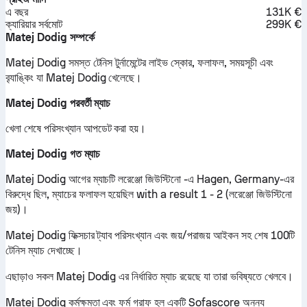
এ বছর
131K €
ক্যারিয়ার সর্বমোট
299K €
Matej Dodig সম্পর্কে
Matej Dodig সমস্ত টেনিস টুর্নামেন্টের লাইভ স্কোর, ফলাফল, সময়সূচী এবং
ব়্যাঙ্কিং যা Matej Dodig খেলেছে।
Matej Dodig পরবর্তী ম্যাচ
খেলা শেষে পরিসংখ্যান আপডেট করা হয়।
Matej Dodig গত ম্যাচ
Matej Dodig আগের ম্যাচটি লরেঞ্জো জিউস্টিনো -এ Hagen, Germany-এর
বিরুদ্ধে ছিল, ম্যাচের ফলাফল হয়েছিল with a result 1 - 2 (লরেঞ্জো জিউস্টিনো
জয়)।
Matej Dodig ফিক্সচার ট্যাব পরিসংখ্যান এবং জয়/পরাজয় আইকন সহ শেষ 100টি
টেনিস ম্যাচ দেখাচ্ছে।
এছাড়াও সকল Matej Dodig এর নির্ধারিত ম্যাচ রয়েছে যা তারা ভবিষ্যতে খেলবে।
Matej Dodig কর্মক্ষমতা এবং ফর্ম গ্রাফ হল একটি Sofascore অনন্য