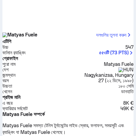
Matyas Fuele
দলগুলির তুলনা করুন
এটিপি
উচ্চ
547
বর্তমান র‍্যাঙ্কিং
৫৫৩টি
(
73
PTS
)
প্রোফাইল
পুরো নাম
Matyas Fuele
দেশ
HUN
জন্মস্থান
Nagykanizsa, Hungary
বয়স
27
(
২২ ডিসে, ১৯৯৮
)
উচ্চতা
১৮০ সেমি
খেলেন
ডানহাতি
প্রাইজ মানি
এ বছর
8K €
ক্যারিয়ার সর্বমোট
49K €
Matyas Fuele সম্পর্কে
Matyas Fuele সমস্ত টেনিস টুর্নামেন্টের লাইভ স্কোর, ফলাফল, সময়সূচী এবং
ব়্যাঙ্কিং যা Matyas Fuele খেলেছে।