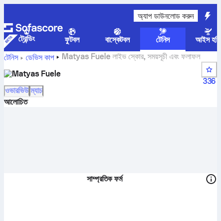
অ্যাপ ডাউনলোড করুন
ট্রেন্ডিং
ফুটবল
বাস্কেটবল
টেনিস
আইস হকি
Matyas Fuele লাইভ স্কোর, সময়সূচী এবং ফলাফল
টেনিস
ডেভিস কাপ
Matyas Fuele
336
ওভারভিউ
ম্যাচ
আলোচিত
সাম্প্রতিক ফর্ম