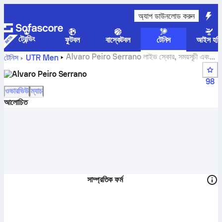
অ্যাপ ডাউনলোড করুন
ট্রেন্ডিং
ফুটবল
বাস্কেটবল
টেনিস
আইস হকি
Alvaro Peiro Serrano লাইভ স্কোর, সময়সূচী এবং
টেনিস
UTR Men
ফলাফল
Alvaro Peiro Serrano
98
ওভারভিউ
ম্যাচ
আলোচিত
সাম্প্রতিক ফর্ম