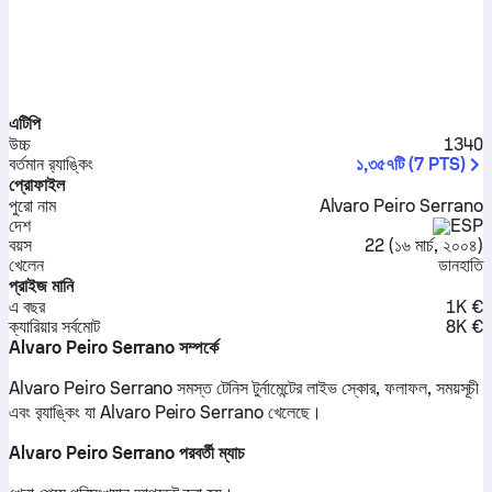
এটিপি
উচ্চ
1340
বর্তমান র‍্যাঙ্কিং
১,৩৫৭টি
(
7
PTS
)
প্রোফাইল
পুরো নাম
Alvaro Peiro Serrano
দেশ
ESP
বয়স
22
(
১৬ মার্চ, ২০০৪
)
খেলেন
ডানহাতি
প্রাইজ মানি
এ বছর
1K €
ক্যারিয়ার সর্বমোট
8K €
Alvaro Peiro Serrano সম্পর্কে
Alvaro Peiro Serrano সমস্ত টেনিস টুর্নামেন্টের লাইভ স্কোর, ফলাফল, সময়সূচী
এবং ব়্যাঙ্কিং যা Alvaro Peiro Serrano খেলেছে।
Alvaro Peiro Serrano পরবর্তী ম্যাচ