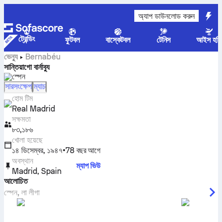
অ্যাপ ডাউনলোড করুন
ট্রেন্ডিং
ফুটবল
বাস্কেটবল
টেনিস
আইস হকি
ভেন্যু
Bernabéu
সান্তিয়াগো বার্নাব্যু
স্পেন
সারসংক্ষেপ
ম্যাচ
হোম টিম
Real Madrid
সক্ষমতা
৮৩,১৮৬
খোলা হয়েছে
১৪ ডিসেম্বর, ১৯৪৭
•
78 বছর আগে
অবস্থান
ম্যাপ ভিউ
Madrid
,
Spain
আলোচিত
স্পেন
,
লা লীগা