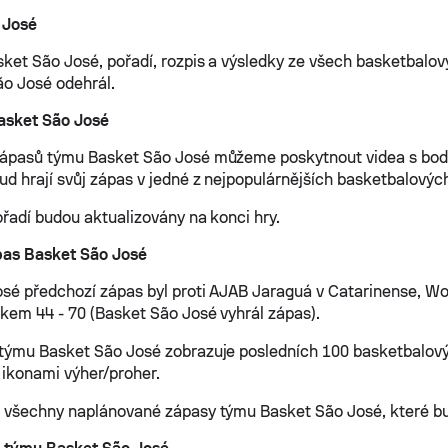
 José
sket São José, pořadí, rozpis a výsledky ze všech basketbalov
o José odehrál.
asket São José
zápasů týmu Basket São José můžeme poskytnout videa s bod
d hrají svůj zápas v jedné z nejpopulárnějších basketbalových 
ořadí budou aktualizovány na konci hry.
pas Basket São José
sé předchozí zápas byl proti AJAB Jaraguá v Catarinense, W
dkem 44 - 70 (Basket São José vyhrál zápas).
týmu Basket São José zobrazuje posledních 100 basketbalov
a ikonami výher/proher.
 všechny naplánované zápasy týmu Basket São José, které bu