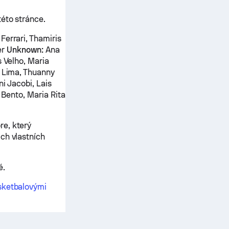
této stránce.
Ferrari, Thamiris
er
Unknown:
Ana
s Velho, Maria
e Lima, Thuanny
i Jacobi, Lais
n Bento, Maria Rita
re, který
ch vlastních
é.
sketbalovými