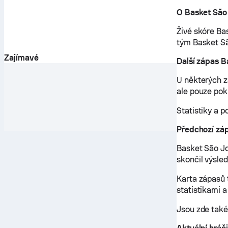
O Basket São
Živé skóre Ba
tým Basket Sã
Zajímavé
Další zápas B
U některých 
ale pouze poku
Statistiky a p
Předchozí zá
Basket São Jo
skončil výsle
Karta zápasů 
statistikami 
Jsou zde také