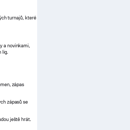
ých turnajů, které
y a novinkami,
lig.
omen, zápas
ých zápasů se
dou ještě hrát.