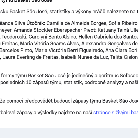
i týmu Basket São José
isku Basket São José, statistiky a výkony hráčů naleznete na 
ianca Silva
Útočník:
Camilla de Almeida Borges, Sofia Ribeiro 
eyer, Amanda Stockler Eberspacher
Pivot:
Katuany Tainá Ull
k Teodoroski, Carolyni Bento Alsino, Hellen Gabriela dos Santo
u Freitas, Maria Vitória Soares Alves, Alexsandra Gonçalves d
rcelos Pinto, Maria Victória Berri Figueiredo, Ana Clara Borin
 Laura Everling de Freitas, Isabelli Nunes da Luz, Talita Gislo
 formy týmu Basket São José je jedinečný algoritmus Sofasco
posledních 10 zápasů týmu, statistik, podrobné analýzy a naši
ůže pomoci předpovědět budoucí zápasy týmu Basket São Jos
balové zápasy a výsledky najdete na naší
stránce s živými ba