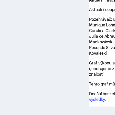
Aktuální hráč
Aktuální soup
Rozehrávač:
B
Munique Lohm
Carolina Clar
Julia de Abre
Mackowieski Ba
Resende Silva,
Kovaleski
Graf výkonu a
generujeme z 
znalostí.
Tento graf m
Dnešní basket
výsledky
.