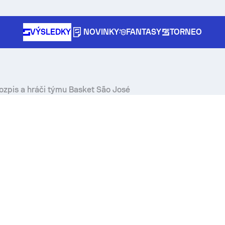
VÝSLEDKY
NOVINKY
FANTASY
TORNEO
rozpis a hráči týmu Basket São José