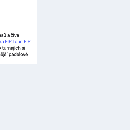
sů a živé
a FIP Tour
,
FIP
 turnajích si
nější padelové