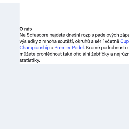
O nás
Na Sofascore najdete dnešní rozpis padelových zápa
výsledky z mnoha soutěží, okruhů a sérií včetně
Cupr
Championship
a
Premier Padel
. Kromě podrobností o
můžete prohlédnout také oficiální žebříčky a nejrůz
statistiky.