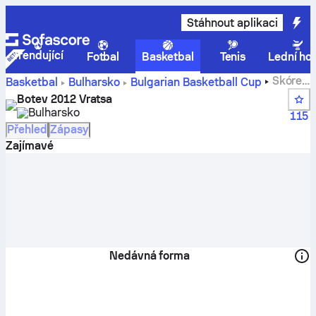
Stáhnout aplikaci
Trendující
Fotbal
Basketbal
Tenis
Lední ho
Skóre,
Basketbal
Bulharsko
Bulgarian Basketball Cup
pořadí, rozpis a hráči týmu Botev 2012 Vratsa
Botev 2012 Vratsa
Bulharsko
115
Přehled
Zápasy
Zajímavé
Nedávná forma