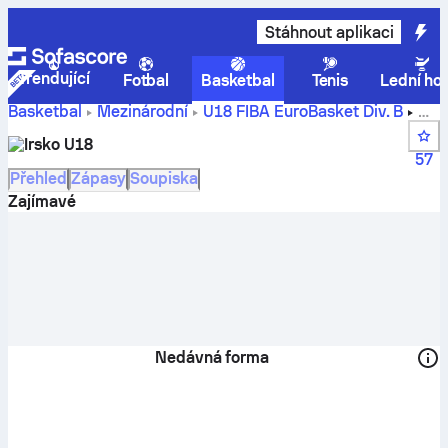
Stáhnout aplikaci
Trendující
Fotbal
Basketbal
Tenis
Lední ho
Basketbal
Mezinárodní
U18 FIBA EuroBasket Div. B
Skóre, pořadí, rozpis a hráči týmu Irsko
Irsko U18
57
Přehled
Zápasy
Soupiska
Zajímavé
Nedávná forma