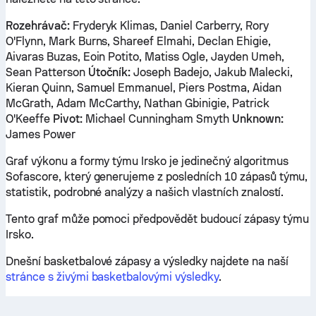
Rozehrávač:
Fryderyk Klimas, Daniel Carberry, Rory
O'Flynn, Mark Burns, Shareef Elmahi, Declan Ehigie,
Aivaras Buzas, Eoin Potito, Matiss Ogle, Jayden Umeh,
Sean Patterson
Útočník:
Joseph Badejo, Jakub Malecki,
Kieran Quinn, Samuel Emmanuel, Piers Postma, Aidan
McGrath, Adam McCarthy, Nathan Gbinigie, Patrick
O'Keeffe
Pivot:
Michael Cunningham Smyth
Unknown:
James Power
Graf výkonu a formy týmu Irsko je jedinečný algoritmus
Sofascore, který generujeme z posledních 10 zápasů týmu,
statistik, podrobné analýzy a našich vlastních znalostí.
Tento graf může pomoci předpovědět budoucí zápasy týmu
Irsko.
Dnešní basketbalové zápasy a výsledky najdete na naší
stránce s živými basketbalovými výsledky
.