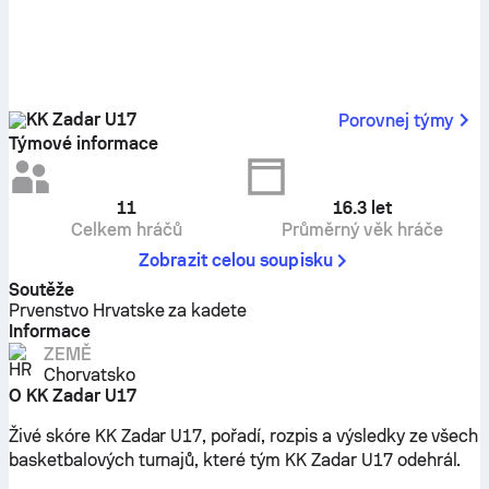
KK Zadar U17
Porovnej týmy
Týmové informace
11
16.3
let
Celkem hráčů
Průměrný věk hráče
Zobrazit celou soupisku
Soutěže
Prvenstvo Hrvatske za kadete
Informace
ZEMĚ
Chorvatsko
O KK Zadar U17
Živé skóre KK Zadar U17, pořadí, rozpis a výsledky ze všech
basketbalových turnajů, které tým KK Zadar U17 odehrál.