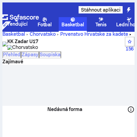
Stáhnout aplikaci
Trendující
Fotbal
Basketbal
Tenis
Lední ho
Basketbal
Chorvatsko
Prvenstvo Hrvatske za kadete
Skóre, pořadí, rozpis a hráči týmu KK Zadar U17
KK Zadar U17
Chorvatsko
156
Přehled
Zápasy
Soupiska
Zajímavé
Nedávná forma