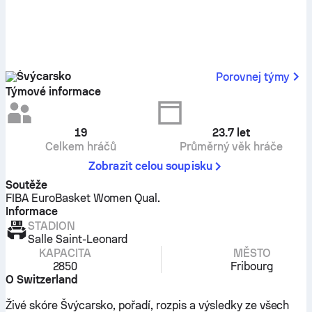
Švýcarsko
Porovnej týmy
Týmové informace
19
23.7
let
Celkem hráčů
Průměrný věk hráče
Zobrazit celou soupisku
Soutěže
FIBA EuroBasket Women Qual.
Informace
STADION
Salle Saint-Leonard
KAPACITA
MĚSTO
2850
Fribourg
O Switzerland
Živé skóre Švýcarsko, pořadí, rozpis a výsledky ze všech