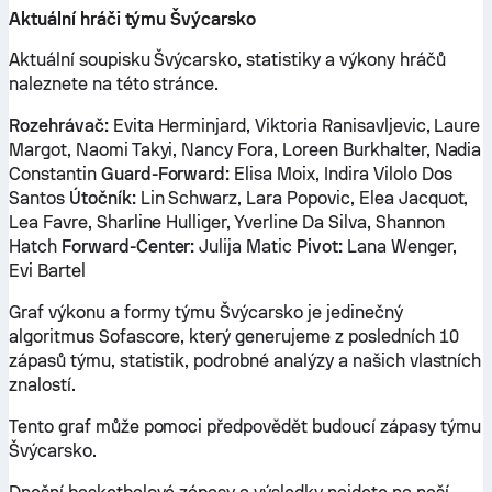
Aktuální hráči týmu Švýcarsko
Aktuální soupisku Švýcarsko, statistiky a výkony hráčů
naleznete na této stránce.
Rozehrávač:
Evita Herminjard, Viktoria Ranisavljevic, Laure
Margot, Naomi Takyi, Nancy Fora, Loreen Burkhalter, Nadia
Constantin
Guard-Forward:
Elisa Moix, Indira Vilolo Dos
Santos
Útočník:
Lin Schwarz, Lara Popovic, Elea Jacquot,
Lea Favre, Sharline Hulliger, Yverline Da Silva, Shannon
Hatch
Forward-Center:
Julija Matic
Pivot:
Lana Wenger,
Evi Bartel
Graf výkonu a formy týmu Švýcarsko je jedinečný
algoritmus Sofascore, který generujeme z posledních 10
zápasů týmu, statistik, podrobné analýzy a našich vlastních
znalostí.
Tento graf může pomoci předpovědět budoucí zápasy týmu
Švýcarsko.