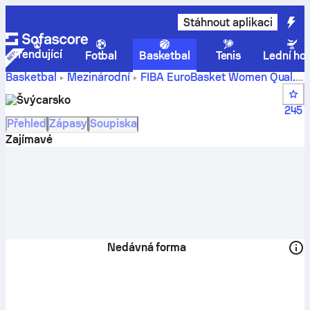
Stáhnout aplikaci
Trendující
Fotbal
Basketbal
Tenis
Lední ho
Basketbal
Mezinárodní
FIBA EuroBasket Women Qual.
Skóre, pořadí, rozpis a hráči týmu Švýcarsko
Švýcarsko
245
Přehled
Zápasy
Soupiska
Zajímavé
Nedávná forma