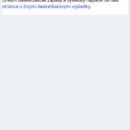
Dnešní basketbalové zápasy a výsledky najdete na naší
stránce s živými basketbalovými výsledky
.