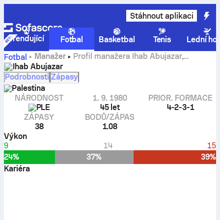
Stáhnout aplikaci
Trendující
Fotbal
Basketbal
Tenis
Lední ho
Manažer
Profil manažera Ihab Abujazar,
Fotbal
statistiky a historie kariéry
Ihab Abujazar
Podrobnosti
Zápasy
Palestina
NÁRODNOST
1. 9. 1980
PRIOR. FORMACE
PLE
45 let
4-2-3-1
ZÁPASY
BODŮ/ZÁPAS
38
1.08
Výkon
9
14
15
24%
37%
39%
Kariéra