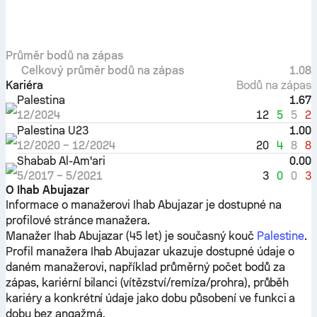
Průměr bodů na zápas
Celkový průměr bodů na zápas
1.08
Kariéra
Bodů na zápas
Palestina
1.67
12
5
5
2
12/2024
Palestina U23
1.00
20
4
8
8
12/2020
–
12/2024
Shabab Al-Am'ari
0.00
3
0
0
3
5/2017
–
5/2021
O Ihab Abujazar
Informace o manažerovi Ihab Abujazar je dostupné na
profilové stránce manažera.
Manažer Ihab Abujazar (45 let) je současný kouč
Palestine
.
Profil manažera Ihab Abujazar ukazuje dostupné údaje o
daném manažerovi, například průměrný počet bodů za
zápas, kariérní bilanci (vítězství/remíza/prohra), průběh
kariéry a konkrétní údaje jako dobu působení ve funkci a
dobu bez angažmá.