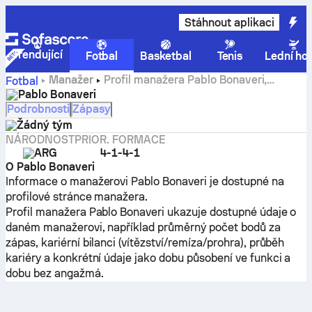
Stáhnout aplikaci
Trendující
Fotbal
Basketbal
Tenis
Lední ho
Manažer
Profil manažera Pablo Bonaveri,
Fotbal
statistiky a historie kariéry
Pablo Bonaveri
Podrobnosti
Zápasy
Žádný tým
NÁRODNOST
PRIOR. FORMACE
ARG
4-1-4-1
O Pablo Bonaveri
Informace o manažerovi Pablo Bonaveri je dostupné na
profilové stránce manažera.
Profil manažera Pablo Bonaveri ukazuje dostupné údaje o
daném manažerovi, například průměrný počet bodů za
zápas, kariérní bilanci (vítězství/remíza/prohra), průběh
kariéry a konkrétní údaje jako dobu působení ve funkci a
dobu bez angažmá.