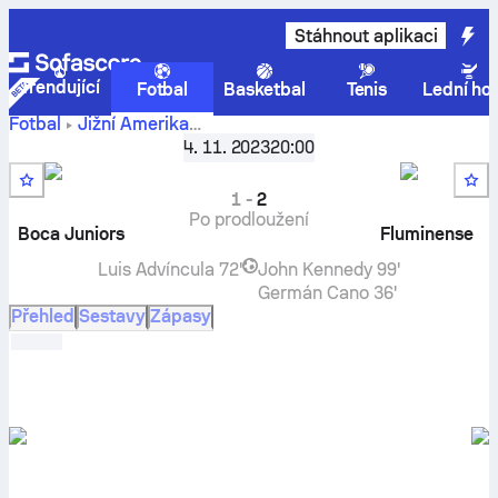
Stáhnout aplikaci
Trendující
Fotbal
Basketbal
Tenis
Lední ho
Fotbal
Jižní Amerika
CONMEBOL Libertadores, Vyřazovací fáze
,
Finále
4. 11. 2023
20:00
Boca Juniors
vs
Fluminense
– živé výsledky, vzájemné
zápasy, tabulka a tip
1
-
2
Po prodloužení
Boca Juniors
Fluminense
Luis Advíncula
72'
John Kennedy
99'
Germán Cano
36'
Přehled
Sestavy
Zápasy