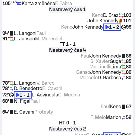
+
6
105'
Karta změněna
F. Fabra
Nastavený čas 1
Keno
D. Braz
103'
John Kennedy
101'
Keno
John Kennedy
99'
1 - 2
94'
L. Langoni
Faul
91'
L. Janson
M. Merentiel
FT
1 - 1
Nastavený čas 4
Faul
John Kennedy
89'
S. Xavier
Guga
85'
Martinelli
Lima
80'
Ganso
John Kennedy
80'
Marcelo
D. Barbosa
80'
78'
L. Langoni
V. Barco
78'
D. Benedetto
E. Cavani
72'
L. Advíncula
C. Medina
1 - 1
68'
N. Figal
Faul
Faul
Keno
67'
64'
E. Cavani
Protesty
F. Melo
Marlon
52'
HT
0 - 1
Nastavený čas 2