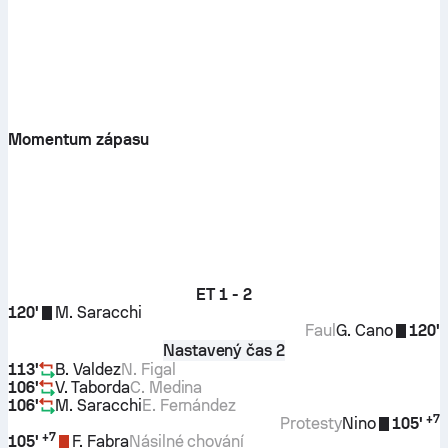
Momentum zápasu
ET
1 - 2
120'
M. Saracchi
Faul
G. Cano
120'
Nastavený čas 2
113'
B. Valdez
N. Figal
106'
V. Taborda
C. Medina
106'
M. Saracchi
E. Fernández
+
7
Protesty
Nino
105'
+
7
105'
F. Fabra
Násilné chování