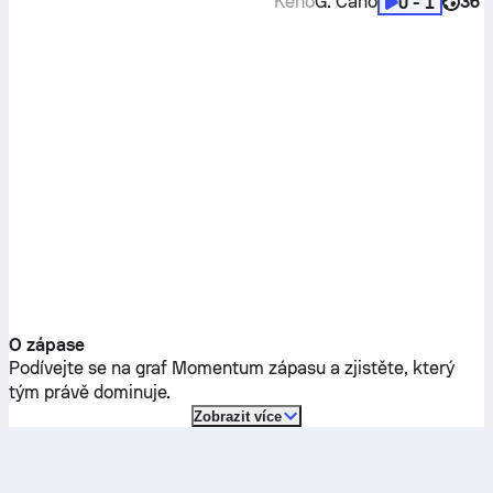
Keno
G. Cano
36'
0 - 1
O zápase
Podívejte se na graf Momentum zápasu a zjistěte, který
tým právě dominuje.
Zobrazit více