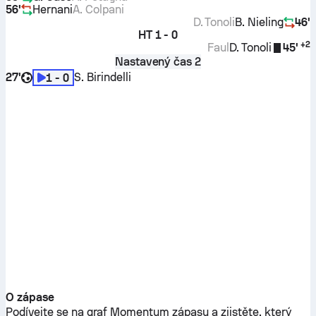
56'
Hernani
A. Colpani
D. Tonoli
B. Nieling
46'
HT
1 - 0
+
2
Faul
D. Tonoli
45'
Nastavený čas 2
27'
S. Birindelli
1 - 0
O zápase
Podívejte se na graf Momentum zápasu a zjistěte, který