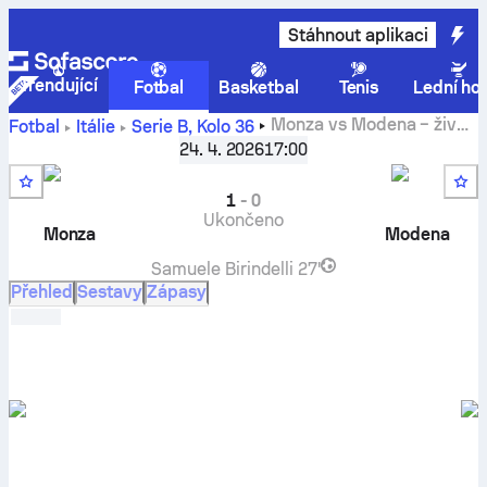
Stáhnout aplikaci
Trendující
Fotbal
Basketbal
Tenis
Lední ho
Monza
vs
Modena
– živé
Fotbal
Itálie
Serie B
,
Kolo 36
výsledky, vzájemné zápasy, tabulka a tip
24. 4. 2026
17:00
1
-
0
Ukončeno
Monza
Modena
Samuele Birindelli
27'
Přehled
Sestavy
Zápasy