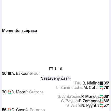
Momentum zápasu
FT
1 - 0
90'
A. Bakoune
Faul
Nastavený čas 4
Faul
B. Nieling
85'
L. Zanimacchia
M. Cotali
78'
70'
D. Mota
P. Cutrone
G. Ambrosino
P. Mendes
66'
G. Beyuku
F. Zampano
66'
S. Wiafe
N. Pyyhtiä
57'
56'
G. Caso
A. Petagna