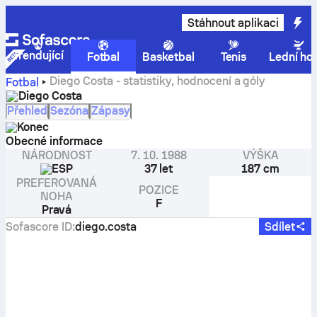
Stáhnout aplikaci
Trendující
Fotbal
Basketbal
Tenis
Lední ho
Diego Costa - statistiky, hodnocení a góly
Fotbal
Diego Costa
Přehled
Sezóna
Zápasy
Konec
Obecné informace
NÁRODNOST
7. 10. 1988
VÝŠKA
ESP
37 let
187 cm
PREFEROVANÁ
POZICE
NOHA
F
Pravá
Sofascore ID
:
diego.costa
Sdílet