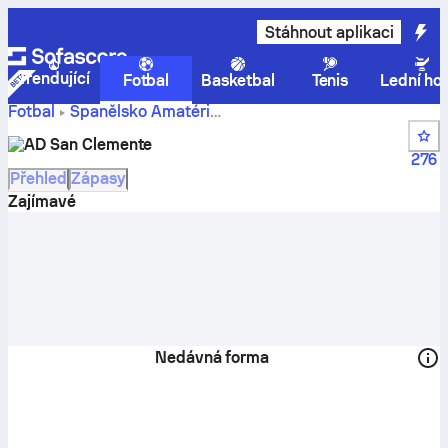
Stáhnout aplikaci
Trendující
Fotbal
Basketbal
Tenis
Lední ho
Fotbal
Španělsko
Amatéri
AD San Clemente
Tercera Federación, Group 18
AD San Clemente
výsledky, zápasy, tabulky, a hráčské statistiky
276
Přehled
Zápasy
Zajímavé
Nedávná forma