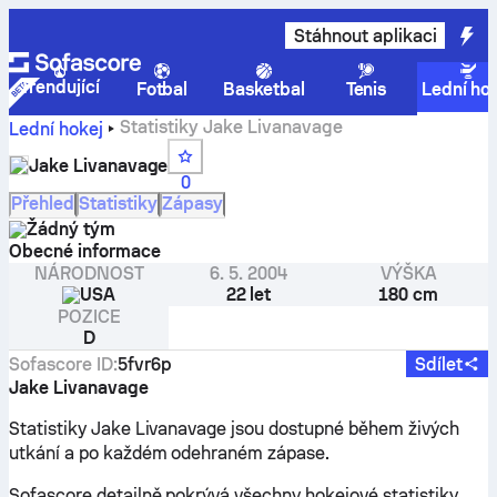
Stáhnout aplikaci
Trendující
Fotbal
Basketbal
Tenis
Lední ho
Statistiky Jake Livanavage
Lední hokej
Jake Livanavage
0
Přehled
Statistiky
Zápasy
Žádný tým
Obecné informace
NÁRODNOST
6. 5. 2004
VÝŠKA
USA
22 let
180 cm
POZICE
D
Sofascore ID
:
5fvr6p
Sdílet
Jake Livanavage
Statistiky Jake Livanavage jsou dostupné během živých
utkání a po každém odehraném zápase.
Sofascore detailně pokrývá všechny hokejové statistiky