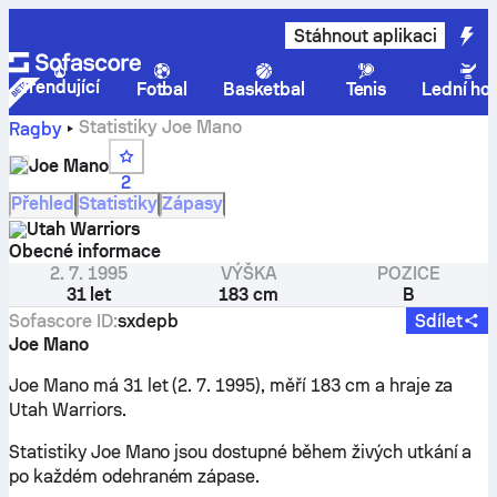
Stáhnout aplikaci
Trendující
Fotbal
Basketbal
Tenis
Lední ho
Statistiky Joe Mano
Ragby
Joe Mano
2
Přehled
Statistiky
Zápasy
Utah Warriors
Obecné informace
2. 7. 1995
VÝŠKA
POZICE
31 let
183 cm
B
Sofascore ID
:
sxdepb
Sdílet
Joe Mano
Joe Mano má 31 let (2. 7. 1995), měří 183 cm a hraje za
Utah Warriors.
Statistiky Joe Mano jsou dostupné během živých utkání a
po každém odehraném zápase.