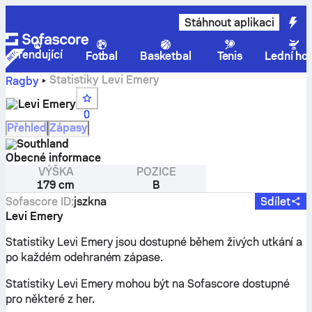
Stáhnout aplikaci
Trendující
Fotbal
Basketbal
Tenis
Lední ho
Statistiky Levi Emery
Ragby
Levi Emery
0
Přehled
Zápasy
Southland
Obecné informace
VÝŠKA
POZICE
179 cm
B
Sofascore ID
:
jszkna
Sdílet
Levi Emery
Statistiky Levi Emery jsou dostupné během živých utkání a
po každém odehraném zápase.
Statistiky Levi Emery mohou být na Sofascore dostupné
pro některé z her.