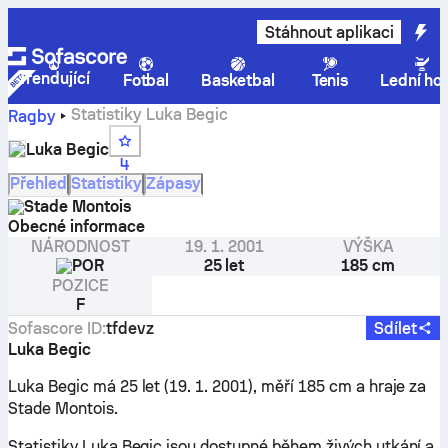
Stáhnout aplikaci
Trendující
Fotbal
Basketbal
Tenis
Lední ho
Statistiky Luka Begic
Ragby
Luka Begic
4
Přehled
Statistiky
Zápasy
Stade Montois
Obecné informace
NÁRODNOST
19. 1. 2001
VÝŠKA
POR
25 let
185 cm
POZICE
F
Sofascore ID
:
tfdevz
Sdílet
Luka Begic
Luka Begic má 25 let (19. 1. 2001), měří 185 cm a hraje za
Stade Montois.
Statistiky Luka Begic jsou dostupné během živých utkání a