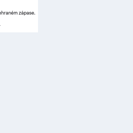
dehraném zápase.
.