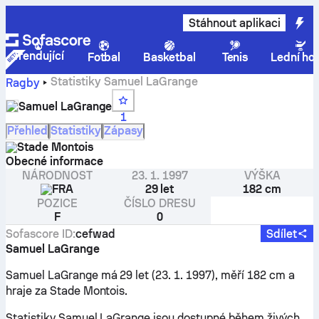
Stáhnout aplikaci
Trendující
Fotbal
Basketbal
Tenis
Lední ho
Statistiky Samuel LaGrange
Ragby
Samuel LaGrange
1
Přehled
Statistiky
Zápasy
Stade Montois
Obecné informace
NÁRODNOST
23. 1. 1997
VÝŠKA
FRA
29 let
182 cm
POZICE
ČÍSLO DRESU
F
0
Sofascore ID
:
cefwad
Sdílet
Samuel LaGrange
Samuel LaGrange má 29 let (23. 1. 1997), měří 182 cm a
hraje za Stade Montois.
Statistiky Samuel LaGrange jsou dostupné během živých