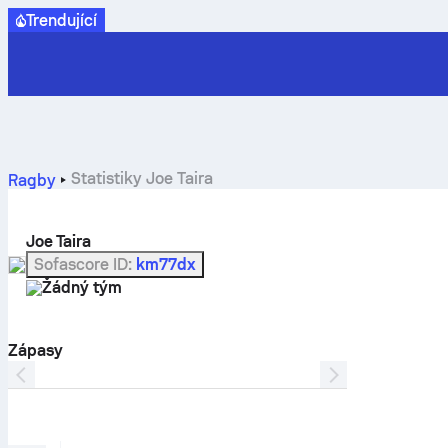
Trendující
Statistiky Joe Taira
Ragby
Joe Taira
Sofascore ID
:
km77dx
Žádný tým
Zápasy