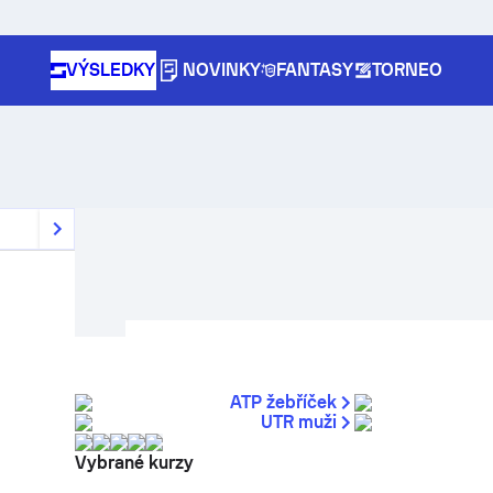
VÝSLEDKY
NOVINKY
FANTASY
TORNEO
ATP žebříček
UTR muži
Vybrané kurzy