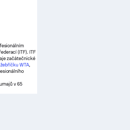
ofesionálním
derací (ITF). ITF
naje začátečnické
o
žebříčku WTA
,
esionálního
urnajů v 65