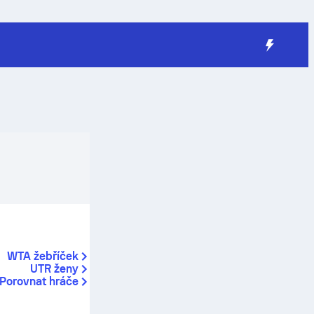
WTA žebříček
UTR ženy
Porovnat hráče