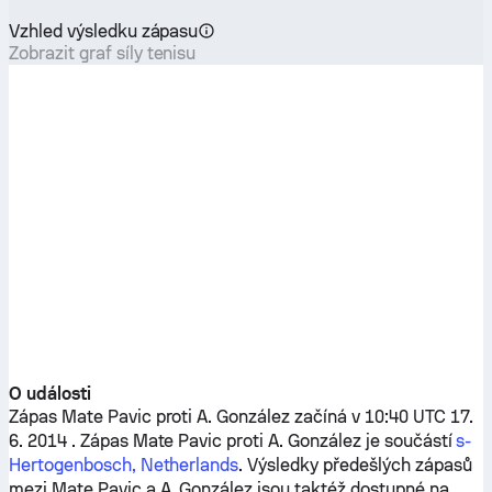
Vzhled výsledku zápasu
Zobrazit graf síly tenisu
O události
Zápas
Mate Pavic
proti
A. González
začíná v 10:40 UTC 17.
6. 2014 . Zápas
Mate Pavic
proti
A. González
je součástí
s-
Hertogenbosch, Netherlands
. Výsledky předešlých zápasů
mezi
Mate Pavic
a
A. González
jsou taktéž dostupné na