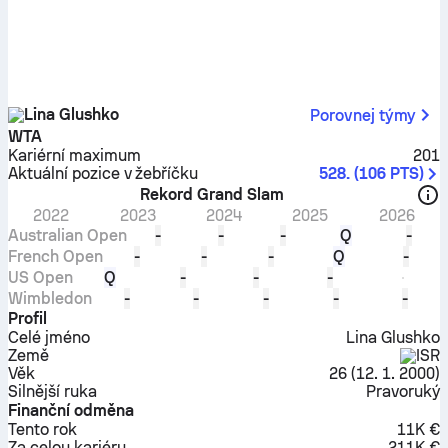
Lina Glushko
Porovnej týmy
WTA
Kariérní maximum
201
Aktuální pozice v žebříčku
528.
(
106
PTS
)
Rekord Grand Slam
2022
2023
2024
2025
2026
Australian Open
-
-
-
Q
-
French Open
-
-
-
Q
-
US Open
Q
-
-
-
Wimbledon
-
-
-
-
-
Profil
Celé jméno
Lina Glushko
Země
ISR
Věk
26
(
12. 1. 2000
)
Silnější ruka
Pravoruký
Finanční odměna
Tento rok
11K €
Za celou kariéru
211K €