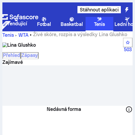
Stáhnout aplikaci
Trendující
Fotbal
Basketbal
Tenis
Lední ho
Živé skóre, rozpis a výsledky Lina Glushko
Tenis
WTA
Lina Glushko
503
Přehled
Zápasy
Zajímavé
Nedávná forma