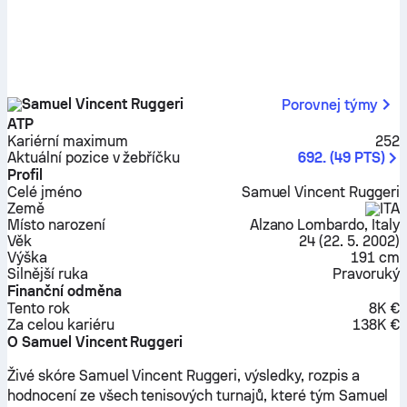
Samuel Vincent Ruggeri
Porovnej týmy
ATP
Kariérní maximum
252
Aktuální pozice v žebříčku
692.
(
49
PTS
)
Profil
Celé jméno
Samuel Vincent Ruggeri
Země
ITA
Místo narození
Alzano Lombardo, Italy
Věk
24
(
22. 5. 2002
)
Výška
191 cm
Silnější ruka
Pravoruký
Finanční odměna
Tento rok
8K €
Za celou kariéru
138K €
O Samuel Vincent Ruggeri
Živé skóre Samuel Vincent Ruggeri, výsledky, rozpis a
hodnocení ze všech tenisových turnajů, které tým Samuel