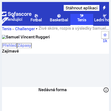
Stáhnout aplikaci
Trendující
Fotbal
Basketbal
Tenis
Lední ho
Živé skóre, rozpis a výsledky Samuel
Tenis
Challenger
Vincent Ruggeri
Samuel Vincent Ruggeri
1k
Přehled
Zápasy
Zajímavé
Nedávná forma