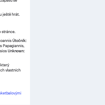
 zápasů se
 ještě hrát.
o stránce.
Ioannis
Útočník:
 Papagiannis,
sios
Unknown:
 který
ch vlastních
sketbalovými