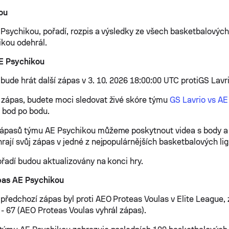
ou
 Psychikou, pořadí, rozpis a výsledky ze všech basketbalových 
kou odehrál.
AE Psychikou
bude hrát další zápas v 3. 10. 2026 18:00:00 UTC protiGS Lavri
zápas, budete moci sledovat živé skóre týmu
GS Lavrio vs AE
 bod po bodu.
zápasů týmu AE Psychikou můžeme poskytnout videa s body a 
rají svůj zápas v jedné z nejpopulárnějších basketbalových lig
ořadí budou aktualizovány na konci hry.
pas AE Psychikou
předchozí zápas byl proti AEO Proteas Voulas v Elite League, 
- 67 (AEO Proteas Voulas vyhrál zápas).