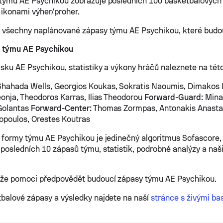
týmu AE Psychikou zobrazuje posledních 100 basketbalových
a ikonami výher/proher.
 všechny naplánované zápasy týmu AE Psychikou, které budou
i týmu AE Psychikou
isku AE Psychikou, statistiky a výkony hráčů naleznete na tét
hahada Wells, Georgios Koukas, Sokratis Naoumis, Dimakos 
eonja, Theodoros Karras, Ilias Theodorou
Forward-Guard:
Minas
Golantas
Forward-Center:
Thomas Zormpas, Antonakis Anasta
opoulos, Orestes Koutras
 formy týmu AE Psychikou je jedinečný algoritmus Sofascore,
posledních 10 zápasů týmu, statistik, podrobné analýzy a naši
ůže pomoci předpovědět budoucí zápasy týmu AE Psychikou.
balové zápasy a výsledky najdete na naší
stránce s živými ba