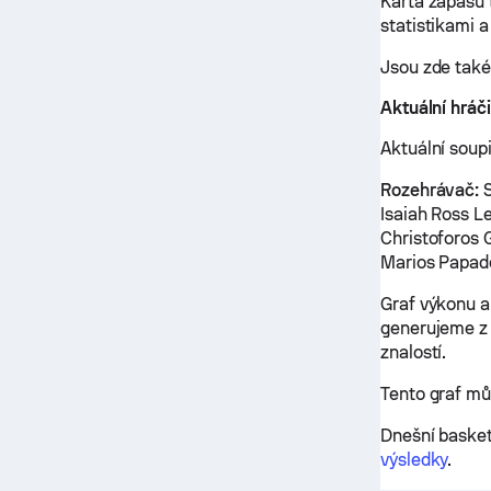
Karta zápasů 
statistikami 
Jsou zde také
Aktuální hráč
Aktuální soup
Rozehrávač:
S
Isaiah Ross L
Christoforos 
Marios Papad
Graf výkonu a
generujeme z 
znalostí.
Tento graf m
Dnešní basket
výsledky
.