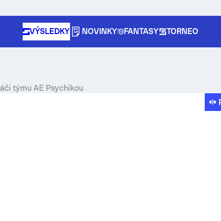
VÝSLEDKY
NOVINKY
FANTASY
TORNEO
hráči týmu AE Psychikou
e