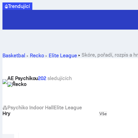
Trendující
Skóre, pořadí, rozpis a 
Basketbal
Řecko
Elite League
AE Psychikou
202
sledujících
Řecko
Psychiko Indoor Hall
Elite League
Hry
Select match typ
Vše