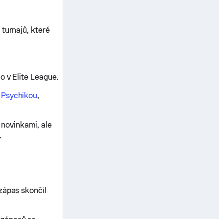
turnajů, které
o v Elite League.
 Psychikou
,
novinkami, ale
.
zápas skončil