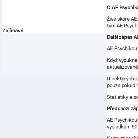
O AE Psychik
Živé skóre AE
tým AE Psychi
Zajímavé
Další zápas 
AE Psychikou 
Když vypukne 
aktualizované
U některých 
pouze pokud h
Statistiky a p
Předchozí zá
AE Psychikou 
výsledkem 90 