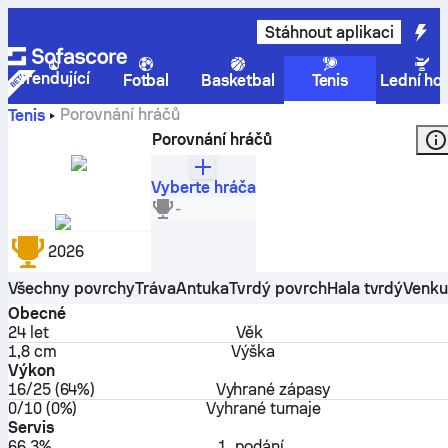
Stáhnout aplikaci
Trendující
Fotbal
Basketbal
Tenis
Lední ho
Porovnání hráčů
Tenis
Porovnání hráčů
Vyberte hráča
Amanda Anisimova
-
USA
2026
Všechny povrchy
Tráva
Antuka
Tvrdý povrch
Hala tvrdý
Venku
Obecné
24
let
Věk
1,8 cm
Výška
Výkon
16/25 (64%)
Vyhrané zápasy
0/10 (0%)
Vyhrané turnaje
Servis
66.3%
1. podání