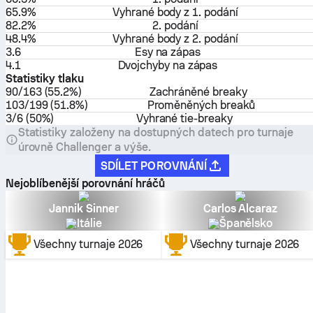
65.9%
Vyhrané body z 1. podání
82.2%
2. podání
48.4%
Vyhrané body z 2. podání
3.6
Esy na zápas
4.1
Dvojchyby na zápas
Statistiky tlaku
90/163 (55.2%)
Zachráněné breaky
103/199 (51.8%)
Proměněných breaků
3/6 (50%)
Vyhrané tie-breaky
Statistiky založeny na dostupných datech pro turnaje
úrovně Challenger a výše.
SDÍLET POROVNÁNÍ
Nejoblíbenější porovnání hráčů
Jannik Sinner
Carlos Alcaraz
Itálie
Španělsko
Všechny turnaje
2026
Všechny turnaje
2026