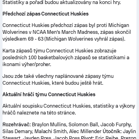
Statistiky a pořadí budou aktualizovány na konci hry.
Předchozí zápas Connecticut Huskies
Connecticut Huskies předchozí zápas byl proti Michigan
Wolverines v NCAA Men's March Madness, zápas skončil
výsledkem 69 - 63 (Michigan Wolverines vyhrál zápas).
Karta zápasů týmu Connecticut Huskies zobrazuje
posledních 100 basketbalových zápasů se statistikami a
ikonami výher/proher.
Jsou zde také všechny naplánované zápasy týmu
Connecticut Huskies, které budou ještě hrát.
Aktuální hráči týmu Connecticut Huskies
Aktuální soupisku Connecticut Huskies, statistiky a výkony
hráčů naleznete na této stránce.
Rozehrávač:
Braylon Mullins, Solomon Ball, Jacob Furphy,
Silas Demary, Malachi Smith, Alec Millender
Útočník:
Jaylin
Stewart, Jayden Ross, Jacob Ross
Pivot:
Eric Reibe, Rrezon