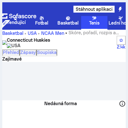
Stáhnout aplikaci
Trendující
Fotbal
Basketbal
Tenis
Lední ho
Skóre, pořadí, rozpis a
Basketbal
USA
NCAA Men
hráči týmu Connecticut Huskies
Connecticut Huskies
USA
2.4k
Přehled
Zápasy
Soupiska
Zajímavé
Nedávná forma