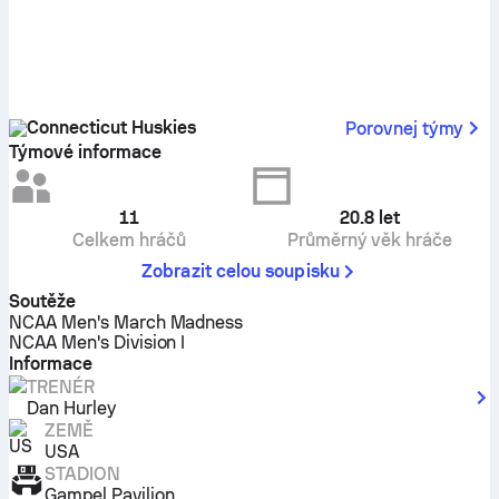
Connecticut Huskies
Porovnej týmy
Týmové informace
11
20.8
let
Celkem hráčů
Průměrný věk hráče
Zobrazit celou soupisku
Soutěže
NCAA Men's March Madness
NCAA Men's Division I
Informace
TRENÉR
Dan Hurley
ZEMĚ
USA
STADION
Gampel Pavilion