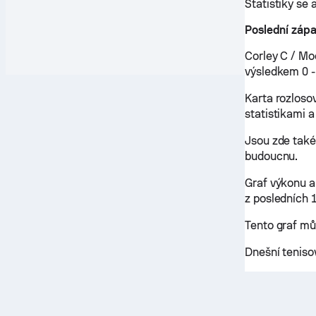
Statistiky se 
Poslední zápa
Corley C / Moo
výsledkem 0 - 
Karta rozloso
statistikami 
Jsou zde také
budoucnu.
Graf výkonu a
z posledních 1
Tento graf mů
Dnešní teniso