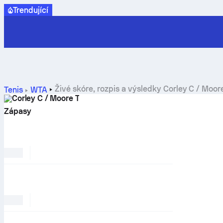
Trendující
Živé skóre, rozpis a výsledky Corley C / Moor
Tenis
WTA
Corley C / Moore T
Zápasy
OBLÍBENÉ