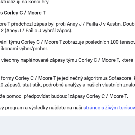
aktualizují na konci hry.
s Corley C / Moore T
re T předchozí zápas byl proti Aney J / Failla J v Austin, Doub
2 (Aney J / Failla J vyhrál zápas).
vání týmu Corley C / Moore T zobrazuje posledních 100 teniso
a ikonami výher/proher.
 všechny naplánované zápasy týmu Corley C / Moore T, které 
 formy Corley C / Moore T je jedinečný algoritmus Sofascore,
0 zápasů, statistik, podrobné analýzy a našich vlastních znalo
že pomoci předpovídat budoucí zápasy Corley C / Moore T.
vý program a výsledky najdete na naší
stránce s živým teniso