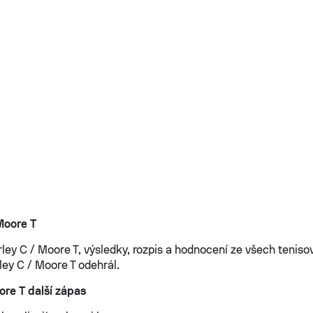
Moore T
rley C / Moore T, výsledky, rozpis a hodnocení ze všech teniso
ley C / Moore T odehrál.
ore T další zápas