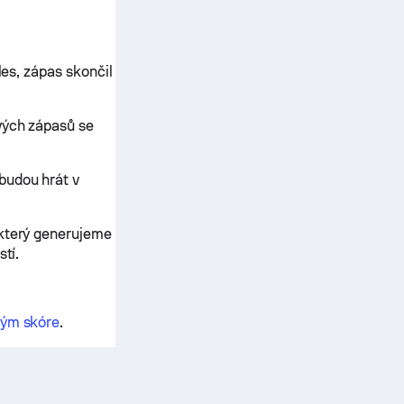
les, zápas skončil
vých zápasů se
budou hrát v
 který generujeme
stí.
vým skóre
.