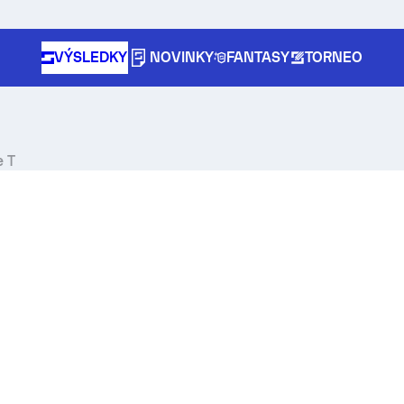
VÝSLEDKY
NOVINKY
FANTASY
TORNEO
e T