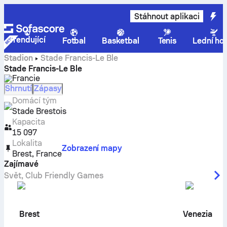
Stáhnout aplikaci
Trendující
Fotbal
Basketbal
Tenis
Lední ho
Stadion
Stade Francis-Le Ble
Stade Francis-Le Ble
Francie
Shrnutí
Zápasy
Domácí tým
Stade Brestois
Kapacita
15 097
Lokalita
Zobrazení mapy
Brest
,
France
Zajímavé
Svět
,
Club Friendly Games
Brest
Venezia