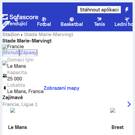
Stáhnout aplikaci
Trendující
Fotbal
Basketbal
Tenis
Lední ho
Stadion
Stade Marie-Marvingt
Stade Marie-Marvingt
Francie
Shrnutí
Zápasy
Domácí tým
Le Mans
Kapacita
25 000
Lokalita
Zobrazení mapy
Le Mans
,
France
Zajímavé
Francie
,
Ligue 1
Le Mans
Brest