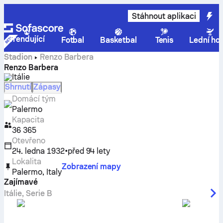
Stáhnout aplikaci
Trendující
Fotbal
Basketbal
Tenis
Lední ho
Stadion
Renzo Barbera
Renzo Barbera
Itálie
Shrnutí
Zápasy
Domácí tým
Palermo
Kapacita
36 365
Otevřeno
24. ledna 1932
•
před 94 lety
Lokalita
Zobrazení mapy
Palermo
,
Italy
Zajímavé
Itálie
,
Serie B